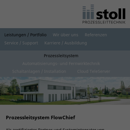
Leistungen / Portfolio
Wir über uns
Referenzen
Service / Support
Karriere / Ausbildung
Prozessleitsystem
Automatisierungs- und Fernwirktechnik
Schaltanlagen / Installation
Cloud TeleServer
Prozessleitsystem FlowChief
Als zertifizierter Partner und Systemintegrator von